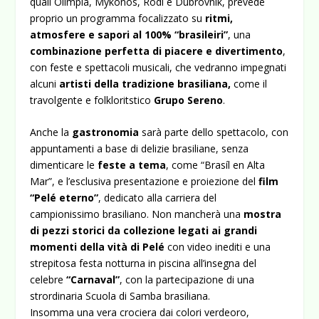
quali Olimpia, Mykonos, Rodi e Dubrovnik, prevede
proprio un programma focalizzato su
ritmi,
atmosfere e sapori al 100% “brasileiri”
, una
combinazione perfetta di piacere e divertimento
,
con feste e spettacoli musicali, che vedranno impegnati
alcuni
artisti
della tradizione brasiliana,
come il
travolgente e folkloritstico
Grupo Sereno
.
Anche la
gastronomia
sarà parte dello spettacolo, con
appuntamenti a base di delizie brasiliane, senza
dimenticare le
feste a tema
, come “Brasíl en Alta
Mar”, e l’esclusiva presentazione e proiezione del
film
“Pelé eterno”
, dedicato alla carriera del
campionissimo brasiliano. Non mancherà una
mostra
di pezzi storici da collezione legati ai grandi
momenti della vità di Pelé
con video inediti e una
strepitosa festa notturna in piscina all’insegna del
celebre
“Carnaval”
, con la partecipazione di una
strordinaria Scuola di Samba brasiliana.
Insomma una vera crociera dai colori verdeoro,