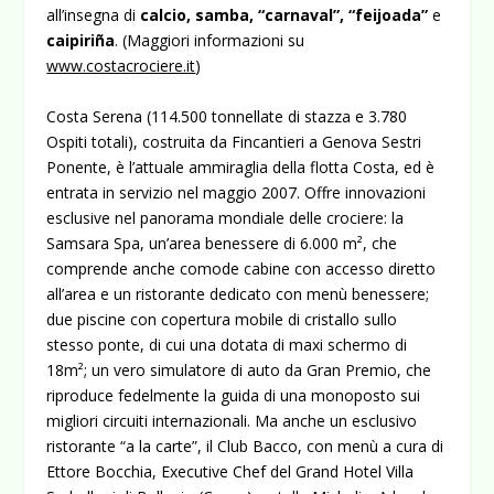
all’insegna di
calcio, samba, “carnaval”, “feijoada”
e
caipiriña
. (Maggiori informazioni su
www.costacrociere.it
)
Costa Serena (114.500 tonnellate di stazza e 3.780
Ospiti totali), costruita da Fincantieri a Genova Sestri
Ponente, è l’attuale ammiraglia della flotta Costa, ed è
entrata in servizio nel maggio 2007. Offre innovazioni
esclusive nel panorama mondiale delle crociere: la
Samsara Spa, un’area benessere di 6.000 m², che
comprende anche comode cabine con accesso diretto
all’area e un ristorante dedicato con menù benessere;
due piscine con copertura mobile di cristallo sullo
stesso ponte, di cui una dotata di maxi schermo di
18m²; un vero simulatore di auto da Gran Premio, che
riproduce fedelmente la guida di una monoposto sui
migliori circuiti internazionali. Ma anche un esclusivo
ristorante “a la carte”, il Club Bacco, con menù a cura di
Ettore Bocchia, Executive Chef del Grand Hotel Villa