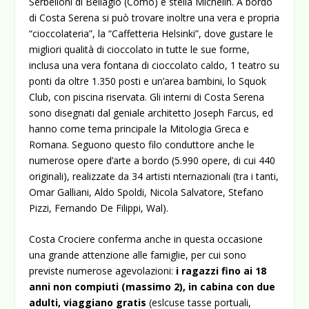
Serbelloni di Bellagio (Como) e stella Michelin. A bordo
di Costa Serena si può trovare inoltre una vera e propria
“cioccolateria”, la “Caffetteria Helsinki”, dove gustare le
migliori qualità di cioccolato in tutte le sue forme,
inclusa una vera fontana di cioccolato caldo, 1 teatro su
ponti da oltre 1.350 posti e un’area bambini, lo Squok
Club, con piscina riservata. Gli interni di Costa Serena
sono disegnati dal geniale architetto Joseph Farcus, ed
hanno come tema principale la Mitologia Greca e
Romana. Seguono questo filo conduttore anche le
numerose opere d’arte a bordo (5.990 opere, di cui 440
originali), realizzate da 34 artisti nternazionali (tra i tanti,
Omar Galliani, Aldo Spoldi, Nicola Salvatore, Stefano
Pizzi, Fernando De Filippi, Wal).
Costa Crociere conferma anche in questa occasione
una grande attenzione alle famiglie, per cui sono
previste numerose agevolazioni:
i ragazzi fino ai 18
anni non compiuti (massimo 2), in cabina con due
adulti, viaggiano gratis
(eslcuse tasse portuali,