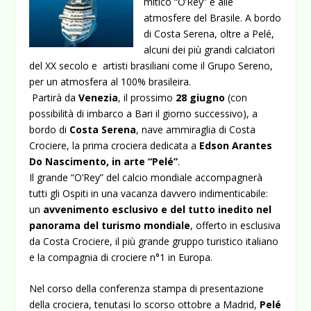
mitico “O’Rey” e alle
atmosfere del Brasile. A bordo
di Costa Serena, oltre a Pelé,
alcuni dei più grandi calciatori
del XX secolo e artisti brasiliani come il Grupo Sereno,
per un atmosfera al 100% brasileira.
Partirà da
Venezia
, il prossimo
28 giugno
(con
possibilità di imbarco a Bari il giorno successivo), a
bordo di
Costa Serena
, nave ammiraglia di Costa
Crociere, la prima crociera dedicata a
Edson Arantes
Do Nascimento, in arte “Pelé”
.
Il grande “O’Rey” del calcio mondiale accompagnerà
tutti gli Ospiti in una vacanza davvero indimenticabile:
un
avvenimento esclusivo e del tutto inedito
nel
panorama del turismo mondiale
, offerto in esclusiva
da Costa Crociere, il più grande gruppo turistico italiano
e la compagnia di crociere n°1 in Europa.
Nel corso della conferenza stampa di presentazione
della crociera, tenutasi lo scorso ottobre a Madrid,
Pelé