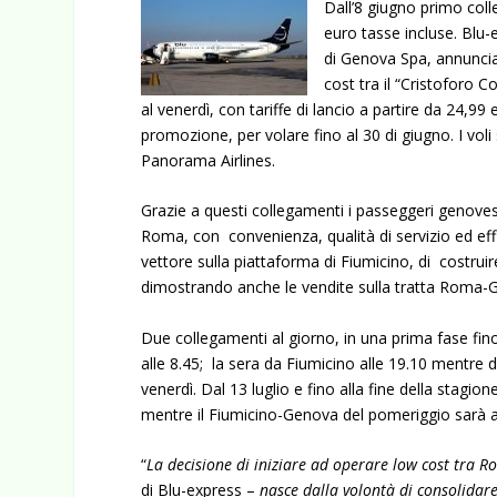
Dall’8 giugno primo col
euro tasse incluse. Blu
di Genova Spa, annuncian
cost tra il “Cristoforo 
al venerdì, con tariffe di lancio a partire da 24,99
promozione, per volare fino al 30 di giugno. I vo
Panorama Airlines.
Grazie a questi collegamenti i passeggeri genovesi
Roma, con convenienza, qualità di servizio ed e
vettore sulla piattaforma di Fiumicino, di costru
dimostrando anche le vendite sulla tratta Roma-
Due collegamenti al giorno, in una prima fase fin
alle 8.45; la sera da Fiumicino alle 19.10 mentre da
venerdì. Dal 13 luglio e fino alla fine della stagion
mentre il Fiumicino-Genova del pomeriggio sarà an
“
La decisione di iniziare ad operare low cost tra 
di Blu-express –
nasce dalla volontà di consolidar