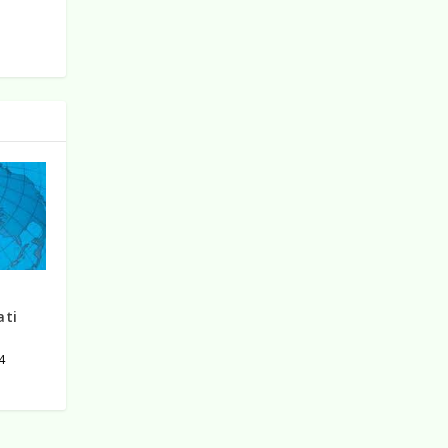
ati
4