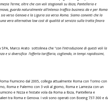
zia Terme, oltre che con voli stagionali su Ibiza, Pantelleria e
Genova, guarda naturalmente all’intenso traffico business da e per Roma
e sia verso Genova e la Liguria sia verso Roma. Siamo convinti che la
a vera alternativa low cost di qualità al servizio sulla tratta finora
va SPA, Marco Arato sottolinea che “
con l’introduzione di questi voli la
e si diversifica l’offerta tariffaria, cogliendo, in tempi rapidissimi,
i Roma Fiumicino dal 2005, collega attualmente Roma con Torino con
giorno, Roma e Palermo con 3 voli al giorno, Roma e Lamezia con un
Fiumicino e Nizza e l’estate vola da Roma a Ibiza, Pantelleria e
lieri tra Roma e Genova. I voli sono operati con Boeing 737-300 e d