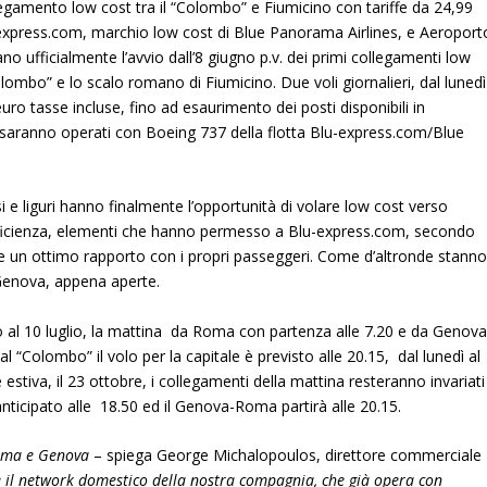
legamento low cost tra il “Colombo” e Fiumicino con tariffe da 24,99
-express.com, marchio low cost di Blue Panorama Airlines, e Aeroport
o ufficialmente l’avvio dall’8 giugno p.v. dei primi collegamenti low
Colombo” e lo scalo romano di Fiumicino.
Due voli giornalieri, dal lunedì
 euro tasse incluse, fino ad esaurimento dei posti disponibili in
li saranno operati con Boeing 737 della flotta Blu-express.com/Blue
 e liguri hanno finalmente l’opportunità di volare low cost verso
fficienza, elementi che hanno permesso a Blu-express.com, secondo
ire un ottimo rapporto con i propri passeggeri. Come d’altronde stann
Genova, appena aperte.
o al 10 luglio, la mattina da Roma con partenza alle 7.20 e da Genov
l “Colombo” il volo per la capitale è previsto alle 20.15, dal lunedì al
e estiva, il 23 ottobre, i collegamenti della mattina resteranno invariati
ticipato alle 18.50 ed il Genova-Roma partirà alle 20.15.
Roma e Genova
– spiega George Michalopoulos, direttore commerciale
e il network domestico della nostra compagnia, che già opera con