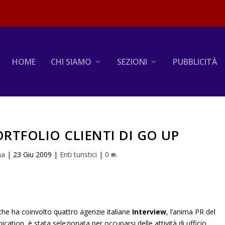
HOME
CHI SIAMO
SEZIONI
PUBBLICITÀ
ORTFOLIO CLIENTI DI GO UP
na
|
23 Giu 2009
|
Enti turistici
|
0
che ha coinvolto quattro agenzie italiane
Interview
, l’anima PR del
ion, è stata selezionata per occuparsi delle attività di ufficio