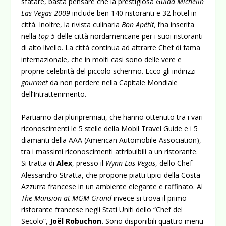
sfatare, basta pensare che la prestigiosa
Guida Michelin
Las Vegas 2009
include ben 140 ristoranti e 32 hotel in
città. Inoltre, la rivista culinaria
Bon Apétit,
l’ha inserita
nella
top 5
delle città nordamericane per i suoi ristoranti
di alto livello. La città continua ad attrarre Chef di fama
internazionale, che in molti casi sono delle vere e
proprie celebrità del piccolo schermo.
Ecco gli indirizzi
gourmet
da non perdere nella Capitale Mondiale
dell’Intrattenimento.
Partiamo dai pluripremiati, che hanno ottenuto tra i vari
riconoscimenti le 5 stelle della Mobil Travel Guide e i 5
diamanti della AAA (American Automobile Association),
tra i massimi riconoscimenti attribuibili a un ristorante.
Si tratta di
Alex
, presso il
Wynn Las Vegas
, dello Chef
Alessandro Stratta, che propone piatti tipici della Costa
Azzurra francese in un ambiente elegante e raffinato. Al
The Mansion at MGM Grand
invece si trova il primo
ristorante francese negli Stati Uniti dello “Chef del
Secolo”,
Joël Robuchon.
Sono disponibili quattro menu