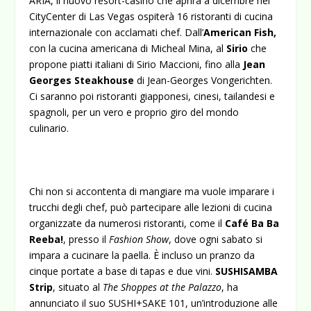
ARIA, il nuovo resort-casinò che aprirà a dicembre nel
CityCenter di Las Vegas ospiterà 16 ristoranti di cucina
internazionale con acclamati chef. Dall’
American Fish,
con la cucina americana di Micheal Mina, al
Sirio
che
propone piatti italiani di Sirio Maccioni, fino alla
Jean
Georges Steakhouse
di Jean-Georges Vongerichten.
Ci saranno poi ristoranti giapponesi, cinesi, tailandesi e
spagnoli, per un vero e proprio giro del mondo
culinario.
Chi non si accontenta di mangiare ma vuole imparare i
trucchi degli chef, può partecipare alle lezioni di cucina
organizzate da numerosi ristoranti, come il
Café Ba Ba
Reeba!
, presso il
Fashion Show
, dove ogni sabato si
impara a cucinare la paella. È incluso un pranzo da
cinque portate a base di tapas e due vini.
SUSHISAMBA
Strip
, situato al
The Shoppes at the Palazzo
, ha
annunciato il suo SUSHI+SAKE 101, un’introduzione alle