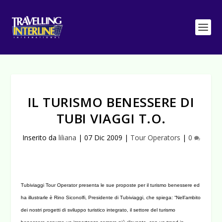
IL TURISMO BENESSERE DI
TUBI VIAGGI T.O.
Inserito da
liliana
|
07 Dic 2009
|
Tour Operators
|
0
Tubiviaggi Tour Operator presenta le sue proposte per il turismo benessere ed
ha illustrarle è Rino Siconolfi, Presidente di Tubiviaggi, che spiega: “Nell’ambito
dei nostri progetti di sviluppo turistico integrato, il settore del turismo