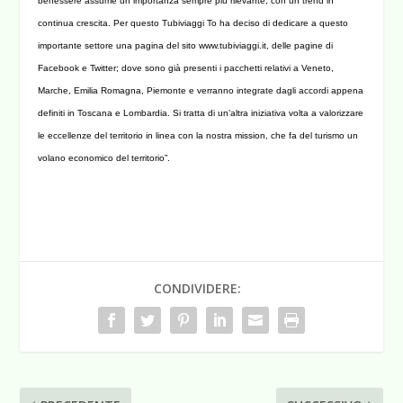
benessere assume un importanza sempre più rilevante, con un trend in
continua crescita.
Per questo Tubiviaggi To ha deciso di dedicare a questo
importante settore una pagina del sito
www.tubiviaggi.it
, delle pagine di
Facebook e Twitter; dove sono già presenti i pacchetti relativi a Veneto,
Marche, Emilia Romagna, Piemonte e verranno integrate dagli accordi appena
definiti in Toscana e Lombardia. Si tratta di un’altra iniziativa volta a valorizzare
le eccellenze del territorio in linea con la nostra mission, che fa del turismo un
volano economico del territorio”.
CONDIVIDERE: