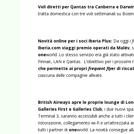
Voli diretti per Qantas tra Canberra e Darwi
tratta domestica con tre voli settimanali su Boei
Novità online per i soci Iberia Plus:
Da oggi i
f
Iberia.com viaggi premio operati da Malév
, 
one
world. Lo stesso servizio era già stato attivato
Finnair, LAN e Qantas. L’obiettivo per i prossimi 
che permette ai propri
frequent flyer
di risca
ciascuna delle compagnie alleate.
British Airways apre le proprie lounge di Lo
Galleries First e Galleries Club
, i due nuovi spa
Terminal 3, saranno accessibili anche a tutti i clie
ristorazione, collegamento wi-fi e un’attrezzata 
tutti i partner di
one
world. La novità consegue alla