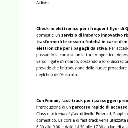
Airlines.
Check-in elettronico per i frequent flyer di
domestici un
servizio di imbarco innovativo r
trasformerà le tessera fedeltà in carte d’i
elettroniche per i bagagli da stiva
. Per acced
passando la carta su un lettore magnetico, deposi
verso il gate d’imbarco, sostando a loro discrez
prevede che l’introduzione delle nuove procedure di
negli hub dell’Australia.
Con Finnair, fast-track per i passeggeri pre
l’introduzione di un
percorso rapido di accesso 
Class e ai
frequent flyer
di livello Emerald, Sapphire
domestico. La corsia di fast-track verrà utilizzata
6.00 alle 9.00 e dalle 14.30 alle 17.30 da lunedì a