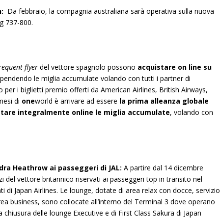
n:
Da febbraio, la compagnia australiana sarà operativa sulla nuova
ng 737-800.
requent flyer
del vettore spagnolo possono
acquistare on line su
spendendo le miglia accumulate volando con tutti i partner di
 per i biglietti premio offerti da American Airlines, British Airways,
mesi di
one
world è arrivare ad essere
la prima alleanza globale
ttare integralmente online le miglia accumulate
, volando con
ndra Heathrow ai passeggeri di JAL:
A partire dal 14 dicembre
zi del vettore britannico riservati ai passeggeri top in transito nel
nti di Japan Airlines. Le lounge, dotate di area relax con docce, servizi
area business, sono collocate all’interno del Terminal 3 dove operano
 chiusura delle lounge Executive e di First Class Sakura di Japan