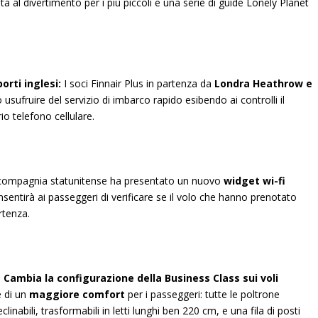
a al divertimento per i più piccoli e una serie di guide Lonely Planet
orti inglesi:
I soci Finnair Plus in partenza da
Londra Heathrow e
ufruire del servizio di imbarco rapido esibendo ai controlli il
o telefono cellulare.
ompagnia statunitense ha presentato un nuovo
widget wi-fi
nsentirà ai passeggeri di verificare se il volo che hanno prenotato
rtenza.
Cambia la configurazione della Business Class sui voli
e di un
maggiore comfort
per i passeggeri: tutte le poltrone
nabili, trasformabili in letti lunghi ben 220 cm, e una fila di posti