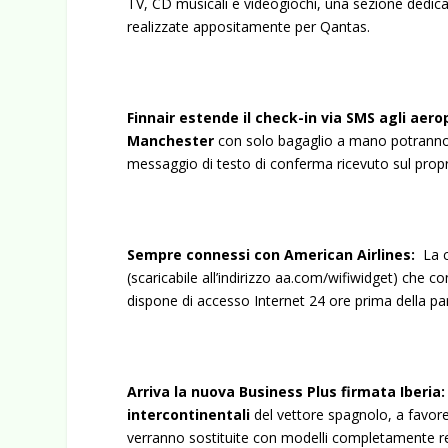
TV, CD musicali e videogiochi, una sezione dedicat
realizzate appositamente per Qantas.
Finnair estende il check-in via SMS agli aerop
Manchester
con solo bagaglio a mano potranno us
messaggio di testo di conferma ricevuto sul propri
Sempre connessi con American Airlines:
La c
(scaricabile all’indirizzo
aa.com/wifiwidget
) che co
dispone di accesso Internet 24 ore prima della pa
Arriva la nuova Business Plus firmata Iberia:
intercontinentali
del vettore spagnolo, a favor
verranno sostituite con modelli completamente recli