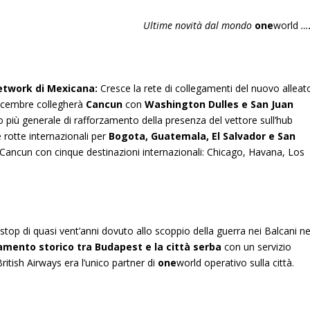
Ultime novità dal mondo
one
world
…
etwork di Mexicana:
Cresce la rete di collegamenti del nuovo alleat
 dicembre collegherà
Cancun
con
Washington Dulles e San Juan
no più generale di rafforzamento della presenza del vettore sull’hub
 rotte internazionali per
Bogota, Guatemala, El Salvador e San
Cancun con cinque destinazioni internazionali: Chicago, Havana, Los
op di quasi vent’anni dovuto allo scoppio della guerra nei Balcani ne
amento storico tra Budapest e la città serba
con un servizio
itish Airways era l’unico partner di
one
world operativo sulla città.