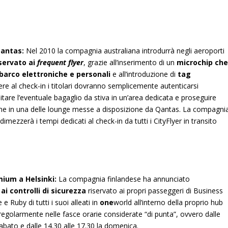
 Qantas:
Nel 2010 la compagnia australiana introdurrà negli aeroporti
iservato ai
frequent flyer
, grazie all’inserimento di un
microchip ch
mbarco elettroniche
e personali
e all’introduzione di
tag
ere al check-in i titolari dovranno semplicemente autenticarsi
tare l’eventuale bagaglio da stiva in un’area dedicata e proseguire
ione in una delle lounge messe a disposizione da Qantas. La compagni
mezzerà i tempi dedicati al check-in da tutti i CityFlyer in transito
mium a Helsinki:
La compagnia finlandese ha annunciato
ai controlli di sicurezza
riservato ai propri passeggeri di Business
 e Ruby di tutti i suoi alleati in
one
world all’interno della proprio hub
 regolarmente nelle fasce orarie considerate “di punta”, ovvero dalle
 sabato e dalle 14.30 alle 17.30 la domenica.