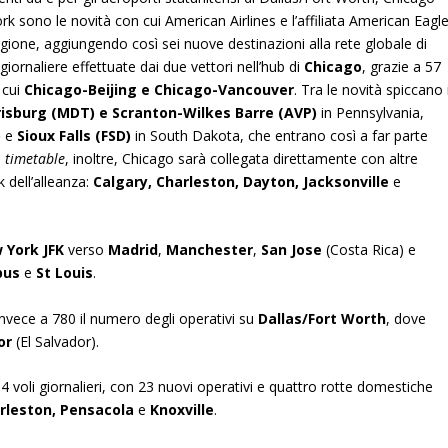
 sono le novità con cui American Airlines e l’affiliata American Eagl
agione,
aggiungendo così sei nuove destinazioni alla rete globale di
iornaliere effettuate dai due vettori nell’hub di
Chicago
, grazie a 57
 cui
Chicago-Beijing e Chicago-Vancouver
. Tra le novità spiccano 
risburg (MDT) e
Scranton-Wilkes Barre
(AVP)
in Pennsylvania,
)
e
Sioux Falls
(FSD)
in South Dakota, che entrano così a far parte
o
timetable
, inoltre, Chicago sarà collegata direttamente con altre
 dell’alleanza:
Calgary, Charleston, Dayton, Jacksonville
e
 York JFK
verso
Madrid
,
Manchester
,
San Jose
(Costa Rica) e
bus
e
St Louis
.
nvece a 780 il numero degli operativi su
Dallas/Fort Worth
, dove
or
(El Salvador).
 voli giornalieri, con 23 nuovi operativi e quattro rotte domestiche
rleston, Pensacola
e
Knoxville
.