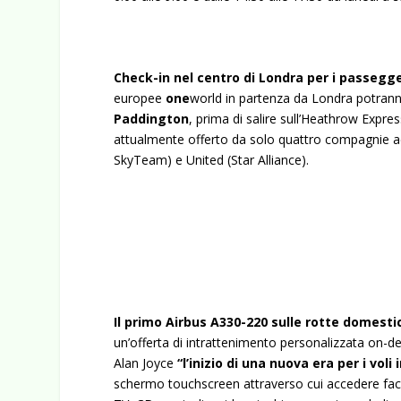
Check-in nel centro di Londra per i passeggeri
europee
one
world in partenza da Londra potrann
Paddington
, prima di salire sull’Heathrow Expre
attualmente offerto da solo quattro compagnie ae
SkyTeam) e United (Star Alliance).
Il primo Airbus A330-220 sulle rotte domesti
un’offerta di intrattenimento personalizzata on-de
Alan Joyce
“l’inizio di una nuova era per i voli 
schermo touchscreen attraverso cui accedere faci