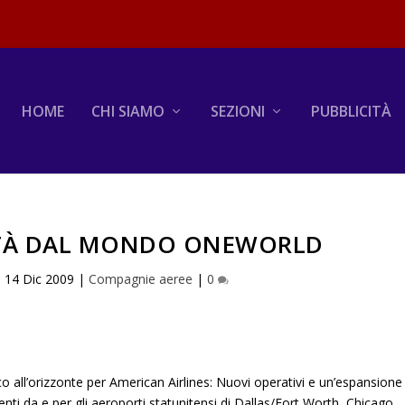
HOME
CHI SIAMO
SEZIONI
PUBBLICITÀ
ITÀ DAL MONDO ONEWORLD
|
14 Dic 2009
|
Compagnie aeree
|
0
 all’orizzonte per American Airlines: Nuovi operativi e un’espansione
nti da e per gli aeroporti statunitensi di Dallas/Fort Worth, Chicago