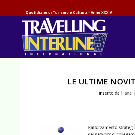
Quotidiano di Turismo e Cultura - Anno XXXIV
LE ULTIME NOV
Inserito da
liliana
Rafforzamento strategico
dei network di collegame