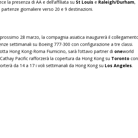
e la presenza di AA e dell’affiliata su
St Louis
e
Raleigh/Durham
,
partenze giornaliere verso 20 e 9 destinazioni.
l prossimo 28 marzo, la compagnia asiatica inaugurerà il collegament
nze settimanali su Boeing 777-300 con configurazione a tre classi.
 rotta Hong Kong-Roma Fiumicino, sarà l’ottavo partner di
one
world
, Cathay Pacific rafforzerà la copertura da Hong Kong su
Toronto
co
orterà da 14 a 17 i voli settimanali da Hong Kong su
Los Angeles
.