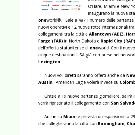
O’Hare, Miami e New York
inaugurano la nuova st
one
world
®
. Sale a 487 il numero delle partenze g
nuovi operativi e 12 nuove rotte internazionali tra
collegamenti tra la città e
Allentown (ABE), Har
Fargo (FAR)
in North Dakota e
Rapid City (RAP
dell’offerta statunitense di
one
world. Con il nuov
cinque destinazioni USA già comprese nel network
Lexington
.
Nuovi voli diretti saranno offerti anche da
New
Austin
. American Eagle volerà invece su
Colom
Grazie a 19 nuove partenze giornaliere, salirà i
verrà ripristinato il collegamento con
San Salvad
Anche su
Miami
è prevista un’espansione a 294
che collegheranno la città con
Birmingham, Cha