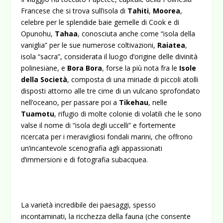
Francese che si trova sull’isola di
Tahiti
,
Moorea
,
celebre per le splendide baie gemelle di Cook e di
Opunohu,
Tahaa
, conosciuta anche come “isola della
vaniglia” per le sue numerose coltivazioni,
Raiatea
,
isola “sacra”, considerata il luogo d’origine delle divinità
polinesiane,
e
Bora Bora
,
forse la più nota fra le
Isole
della Società
,
composta di una miriade di piccoli atolli
disposti attorno alle tre cime di un vulcano sprofondato
nell’oceano, per passare poi a
Tikehau
, nelle
Tuamotu
, rifugio di molte colonie di volatili che le sono
valse il nome di “isola degli uccelli” e fortemente
ricercata per i meravigliosi fondali marini, che offrono
un’incantevole scenografia agli appassionati
d’immersioni e di fotografia subacquea.
La varietà incredibile dei paesaggi, spesso
incontaminati, la ricchezza della fauna (che consente