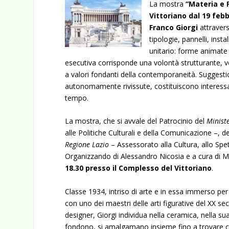
La mostra
“Materia e 
Vittoriano dal 19 feb
Franco Giorgi
attravers
tipologie,
pannelli, instal
unitario: forme animate 
esecutiva corrisponde una volontà strutturante, vo
a valori fondanti della contemporaneità. Suggestioni
autonomamente rivissute, costituiscono interessan
tempo.
La mostra, che si avvale del Patrocinio del
Ministe
alle Politiche Culturali e della Comunicazione –, d
Regione Lazio
– Assessorato alla Cultura, allo Spe
Organizzando di Alessandro Nicosia e a cura di M
18.30 presso il Complesso del Vittoriano
.
Classe 1934, intriso di arte e in essa immerso per
con uno dei maestri delle arti figurative del XX se
designer, Giorgi individua nella ceramica, nella 
fondono, si amalgamano insieme fino a trovare c