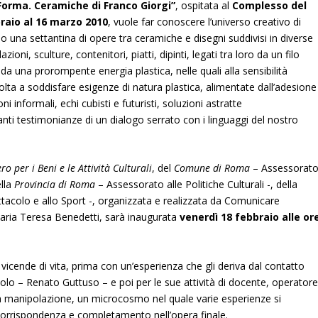
Forma. Ceramiche di Franco Giorgi”
, ospitata al
Complesso del
braio al 16 marzo 2010
, vuole far conoscere l’universo creativo di
o una settantina di opere tra ceramiche e disegni suddivisi in diverse
lazioni, sculture, contenitori, piatti, dipinti, legati tra loro da un filo
da una prorompente energia plastica, nelle quali alla sensibilità
lta a soddisfare esigenze di natura plastica, alimentate dall’adesione
 informali, echi cubisti e futuristi, soluzioni astratte
ti testimonianze di un dialogo serrato con i linguaggi del nostro
ro per i Beni e le Attività Culturali
, del
Comune di Roma
– Assessorat
ella
Provincia di Roma
– Assessorato alle Politiche Culturali -, della
ttacolo e allo Sport -, organizzata e realizzata da Comunicare
aria Teresa Benedetti, sarà inaugurata
venerdì 18 febbraio alle or
 vicende di vita, prima con un’esperienza che gli deriva dal contatto
colo – Renato Guttuso – e poi per le sue attività di docente, operatore
sua manipolazione, un microcosmo nel quale varie esperienze si
orrispondenza e completamento nell’opera finale.