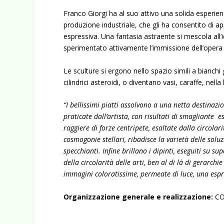
Franco Giorgi ha al suo attivo una solida esperien
produzione industriale, che gli ha consentito di ap
espressiva. Una fantasia astraente si mescola all’i
sperimentato attivamente l’immissione dell’opera 
Le sculture si ergono nello spazio simili a bianch
cilindrici asteroidi, o diventano vasi, caraffe, nella
“I bellissimi piatti assolvono a una netta destinaz
praticate dall’artista, con risultati di smagliante 
raggiere di forze centripete, esaltate dalla circolar
cosmogonie stellari, ribadisce la varietà delle soluz
specchianti. Infine brillano i dipinti, eseguiti su su
della circolarità delle arti, ben al di là di gerarchi
immagini coloratissime, permeate di luce, una espr
Organizzazione generale e realizzazione:
C