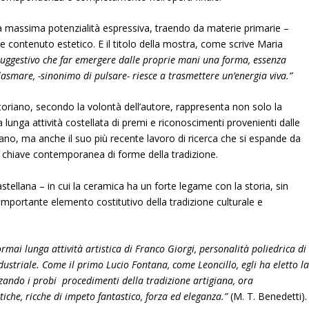
a la massima potenzialità espressiva, traendo da materie primarie –
 contenuto estetico. E il titolo della mostra, come scrive Maria
 suggestivo che far emergere dalle proprie mani una forma, essenza
lasmare, -sinonimo di pulsare- riesce a trasmettere un’energia viva.”
toriano, secondo la volontà dell’autore, rappresenta non solo la
unga attività costellata di premi e riconoscimenti provenienti dalle
liano, ma anche il suo più recente lavoro di ricerca che si espande da
 in chiave contemporanea di forme della tradizione.
astellana – in cui la ceramica ha un forte legame con la storia, sin
importante elemento costitutivo della tradizione culturale e
mai lunga attività artistica di Franco Giorgi, personalità poliedrica di
dustriale. Come il primo Lucio Fontana, come Leoncillo, egli ha eletto l
zzando i probi procedimenti della tradizione artigiana, ora
tiche, ricche di impeto fantastico, forza ed eleganza.”
(M. T. Benedetti).