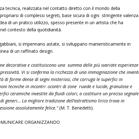
za tecnica, realizzata nel contatto diretto con il mondo della
propriarsi di complessi segreti, base sicura di ogni stringente valenza
dea di un pratico utilizzo, spesso presente in un artista che ha
nel contesto della quotidianità.
i gabbiani, si impennano astate, si sviluppano manieristicamente in
 linea di un raffinato design.
ione decorativa e costituiscono una summa delle più svariate esperienze
espressività. Vi si conferma la ricchezza di una immaginazione che inven
ità di forme dense di segni misteriosi, che corruga le superfici in
ioni tecniche in incontri -scontri di zone ruvide e lucide, granulose e
perfici ceramiche investite da fluidi colori, a costituire un preciso segnale
e di generi… La migliore tradizione dell’astrattismo lirico trova in
essione assolutamente felice.”
(M. T. Benedetti).
OMUNICARE ORGANIZZANDO