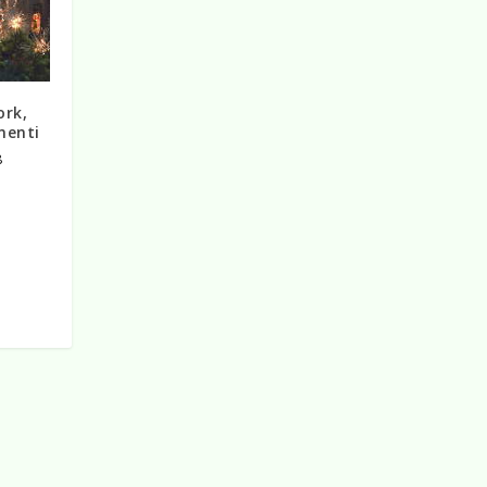
rk,
menti
8