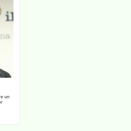
ve un
ar