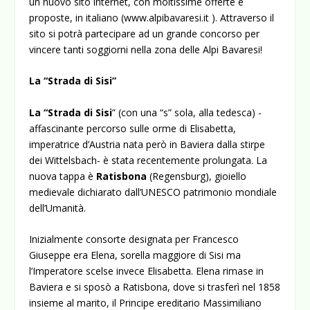
un nuovo sito internet, con moltissime offerte e
proposte, in italiano (
www.alpibavaresi.it
). Attraverso il
sito si
potrà partecipare ad un grande concorso per
vincere tanti soggiorni nella zona delle Alpi Bavaresi!
La “Strada di Sisi”
La “Strada di Sisi
” (con una “s” sola, alla tedesca) -
affascinante percorso sulle orme di Elisabetta,
imperatrice d’Austria nata però in Baviera dalla stirpe
dei Wittelsbach- è stata recentemente prolungata. La
nuova tappa è
Ratisbona
(Regensburg), gioiello
medievale dichiarato dall’UNESCO patrimonio mondiale
dell’Umanità.
Inizialmente consorte designata per Francesco
Giuseppe era Elena, sorella maggiore di Sisi ma
l’Imperatore scelse invece Elisabetta. Elena rimase in
Baviera e si sposò a Ratisbona, dove si trasferì nel 1858
insieme al marito, il Principe ereditario Massimiliano