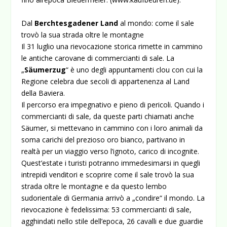
Dal
Berchtesgadener Land
al mondo: come il sale
trovò la sua strada oltre le montagne
Il 31 luglio una rievocazione storica rimette in cammino
le antiche carovane di commercianti di sale. La
„
Säumerzug
“ è uno degli appuntamenti clou con cui la
Regione celebra due secoli di appartenenza al Land
della Baviera.
Il percorso era impegnativo e pieno di pericoli. Quando i
commercianti di sale, da queste parti chiamati anche
Säumer, si mettevano in cammino con i loro animali da
soma carichi del prezioso oro bianco, partivano in
realtà per un viaggio verso l’ignoto, carico di incognite.
Quest’estate i turisti potranno immedesimarsi in quegli
intrepidi venditori e scoprire come il sale trovò la sua
strada oltre le montagne e da questo lembo
sudorientale di Germania arrivò a „condire“ il mondo. La
rievocazione è fedelissima: 53 commercianti di sale,
agghindati nello stile dell’epoca, 26 cavalli e due guardie