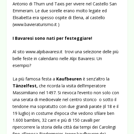
Antonio di Thurn und Taxis per vivere nel Castello San
Emmeram. Le due sorelle erano molto legate ed
Elisabetta era spesso ospite di Elena, al castello
(
www.bavieraturismo.it
)
I Bavaresi sono nati per festeggiare!
Al sito
www.alpibavaresi.it
trovi una selezione delle più
belle feste in calendario nelle Alpi Bavaresi. Un
esempio?
La più famosa festa a
Kaufbeuren
è senz’altro la
Tänzelfest,
che ricorda la visita dell’imperatore
Massimiliano nel 1497. Si rievoca l’evento non solo con
una serata di medioevale nel centro storico o sotto il
tendone ma sopratutto con due grandi parate (il 18 e il
19 luglio) in costume d’epoca che vedono sfilare ben
1.600 bambini, 32 carri e più di 150 cavalli per
ripercorrere la storia della città dai tempi dei Carolingi
fino all’epoca Biedermeier. (
www.kaufbeuren.de
).