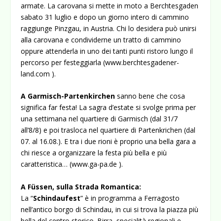
armate. La carovana si mette in moto a Berchtesgaden
sabato 31 luglio e dopo un giorno intero di cammino
raggiunge Pinzgau, in Austria. Chi lo desidera può unirsi
alla carovana e condividerne un tratto di cammino
oppure attenderla in uno dei tanti punti ristoro lungo il
percorso per festeggiarla (
www.berchtesgadener-
land.com
).
A Garmisch-Partenkirchen
sanno bene che cosa
significa far festa! La sagra d’estate si svolge prima per
una settimana nel quartiere di Garmisch (dal 31/7
all’8/8) e poi trasloca nel quartiere di Partenkrichen (dal
07. al 16.08.). E tra i due rioni è proprio una bella gara a
chi riesce a organizzare la festa più bella e più
caratteristica… (
www.ga-pa.de
).
A Füssen, sulla Strada Romantica:
La “
Schindaufest
” è in programma a Ferragosto
nell’antico borgo di Schindau, in cui si trova la piazza più
bella del centro storico. Birra, specialità regionali e