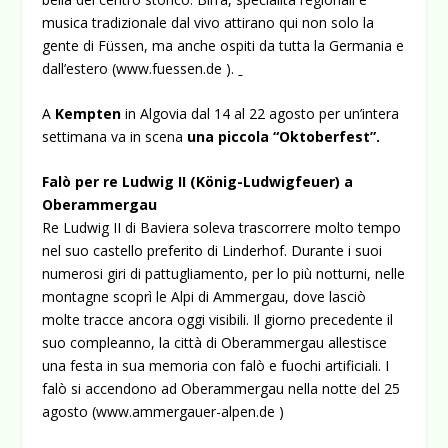
musica tradizionale dal vivo attirano qui non solo la
gente di Füssen, ma anche ospiti da tutta la Germania e
dall’estero (
www.fuessen.de
).
A
Kempten
in Algovia dal 14 al 22 agosto per un’intera
settimana va in scena
una piccola “Oktoberfest”.
Falò per re Ludwig II (König-Ludwigfeuer) a
Oberammergau
Re Ludwig II di Baviera soleva trascorrere molto tempo
nel suo castello preferito di Linderhof. Durante i suoi
numerosi giri di pattugliamento, per lo più notturni, nelle
montagne scoprì le Alpi di Ammergau, dove lasciò
molte tracce ancora oggi visibili. Il giorno precedente il
suo compleanno, la città di Oberammergau allestisce
una festa in sua memoria con falò e fuochi artificiali. I
falò si accendono ad Oberammergau nella notte del 25
agosto (
www.ammergauer-alpen.de
)