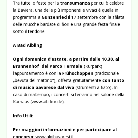
Tra tutte le feste per la
transumanza
per cui è celebre
la Baviera, una delle più imponenti e vivaci è quella in
programma a
Gunzenried
il 17 settembre con la sfilata
delle mucche bardate di fiori e una grande festa finale
sotto il tendone.
A
Bad Aibling
Ogni domenica d’estate, a partire dalle 10.30, al
Brunnenhof del Parco Termale (
Kurpark)
l’appuntamento è con la
Frühschoppen
(tradizionale
„bevuta del mattino“),
offerta gratuitamente
con tanto
di musica bavarese dal vivo
(strumenti a fiato)
.
In
caso di maltempo, i concerti si terranno nel salone della
Kurhaus (
www.aib-kur.de
).
Info Utili:
Per maggiori informazioni e per partecipare al
concorso
:
www.alpibavaresi.it