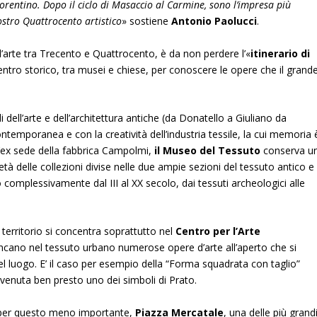
orentino. Dopo il ciclo di Masaccio al Carmine, sono l’impresa più
ostro Quattrocento artistico
» sostiene
Antonio
Paolucci
.
ell’arte tra Trecento e Quattrocento, è da non perdere l’«
itinerario di
centro storico, tra musei e chiese, per conoscere le opere che il grand
dell’arte e dell’architettura antiche (da Donatello a Giuliano da
ntemporanea e con la creatività dell’industria tessile, la cui memoria 
’ex sede della fabbrica Campolmi,
il Museo del Tessuto
conserva u
tà delle collezioni divise nelle due ampie sezioni del tessuto antico e
mplessivamente dal III al XX secolo, dai tessuti archeologici alle
territorio si concentra soprattutto nel
Centro per l’Arte
cano nel tessuto urbano numerose opere d’arte all’aperto che si
el luogo. E’ il caso per esempio della “Forma squadrata con taglio”
venuta ben presto uno dei simboli di Prato.
per questo meno importante,
Piazza Mercatale
, una delle più grand