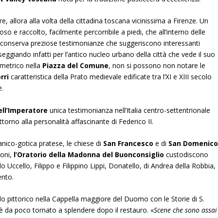
e, allora alla volta della cittadina toscana vicinissima a Firenze. Un
oso e raccolto, facilmente percorribile a piedi, che all’interno delle
conserva preziose testimonianze che suggeriscono interessanti
seggiando infatti per l’antico nucleo urbano della città che vede il suo
ometrico nella
Piazza del Comune
, non si possono non notare le
rri
caratteristica della Prato medievale edificate tra l’XI e XIII secolo
e.
ell’Imperatore
unica testimonianza nell’Italia centro-settentrionale
ttorno alla personalità affascinante di Federico II.
nico-gotica pratese, le chiese di
San Francesco
e di
San Domenic
toni,
l’
Oratorio della Madonna del Buonconsiglio
custodiscono
Uccello, Filippo e Filippino Lippi, Donatello, di Andrea della Robbia,
ento.
iclo pittorico nella Cappella maggiore del Duomo con le Storie di S.
4 è da poco tornato a splendere dopo il restauro. «
Scene che sono assai