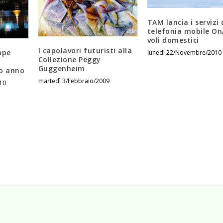
TAM lancia i servizi 
telefonia mobile OnA
voli domestici
I capolavori futuristi alla
ape
lunedì 22/Novembre/2010
Collezione Peggy
Guggenheim
vo anno
martedì 3/Febbraio/2009
10