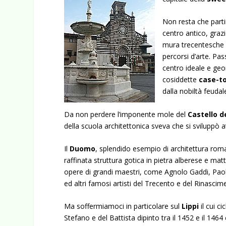
Non resta che partir
centro antico, grazi
mura trecentesche 
percorsi d’arte. Pas
centro ideale e ge
cosiddette
case-to
dalla nobiltà feudal
Da non perdere l’imponente mole del
Castello d
della scuola architettonica sveva che si sviluppò a
Il
Duomo
, splendido esempio di architettura roma
raffinata struttura gotica in pietra alberese e mat
opere di grandi maestri, come Agnolo Gaddi, Paolo 
ed altri famosi artisti del Trecento e del Rinascim
Ma soffermiamoci in particolare sul
Lippi
il cui c
Stefano e del Battista dipinto tra il 1452 e il 146