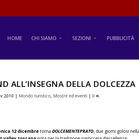
HOME
CHI SIAMO
SEZIONI
PUBBLICITÀ
ND ALL’INSEGNA DELLA DOLCEZZA
v 2010
|
Mondo turistico
,
Mostre ed eventi
|
0
nica 12 dicembre
torna
DOLCEMENTEPRATO
, due giorni golosi nell
t valley toscana
nota per la tradizione pasticcera d’eccellenza.