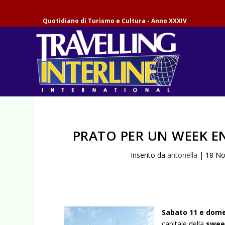
Quotidiano di Turismo e Cultura - Anno XXXIV
PRATO PER UN WEEK E
Inserito da
antonella
|
18 No
Sabato 11 e dome
capitale della
swee