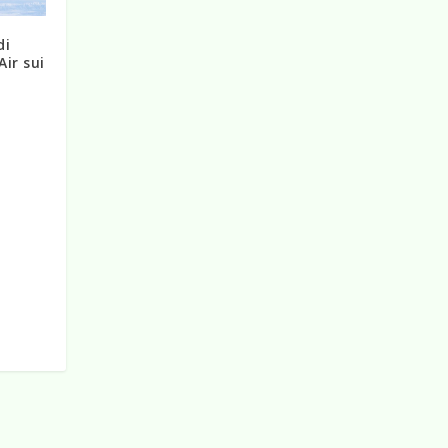
di
ir sui