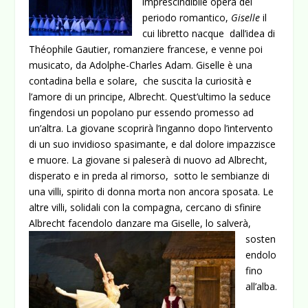
imprescindibile opera del
periodo romantico,
Giselle
il
cui libretto nacque dall’idea di
Théophile Gautier
, romanziere francese, e venne poi
musicato, da
Adolphe-Charles Adam
. Giselle è una
contadina bella e solare, che suscita la curiosità e
l’amore di un principe, Albrecht.
Quest’ultimo la seduce
fingendosi un popolano pur essendo promesso ad
un’altra. La giovane scoprirà l’inganno dopo l’intervento
di un suo invidioso spasimante, e dal dolore impazzisce
e muore. La giovane si paleserà di nuovo
ad Albrecht,
disperato e in preda al rimorso, sotto le sembianze di
una villi, spirito di donna morta non ancora sposata. Le
altre villi, solidali con la compagna, cercano di sfinire
Albrecht facendolo danzare ma Giselle, lo
salverà,
sosten
endolo
fino
all’alba.