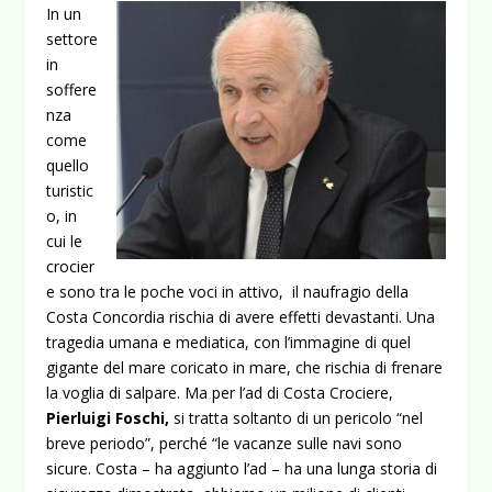
In un
settore
in
soffere
nza
come
quello
turistic
o, in
cui le
crocier
e sono tra le poche voci in attivo, il naufragio della
Costa Concordia rischia di avere effetti devastanti. Una
tragedia umana e mediatica, con l’immagine di quel
gigante del mare coricato in mare, che rischia di frenare
la voglia di salpare. Ma per l’ad di Costa Crociere,
Pierluigi Foschi,
si tratta soltanto di un pericolo “nel
breve periodo”, perché “le vacanze sulle navi sono
sicure.
Costa – ha aggiunto l’ad – ha una lunga storia di