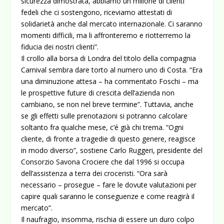
sicurezza dimostrata, abbiamo un milione di clienti
fedeli che ci sostengono, riceviamo attestati di
solidarietà anche dal mercato internazionale. Ci saranno
momenti difficili, ma li affronteremo e riotterremo la
fiducia dei nostri clienti”.
Il crollo alla borsa di Londra del titolo della compagnia
Carnival sembra dare torto al numero uno di Costa. “Era
una diminuzione attesa – ha commentato Foschi – ma
le prospettive future di crescita dell’azienda non
cambiano, se non nel breve termine”. Tuttavia, anche
se gli effetti sulle prenotazioni si potranno calcolare
soltanto fra qualche mese, c’é già chi trema. “Ogni
cliente, di fronte a tragedie di questo genere, reagisce
in modo diverso”, sostiene Carlo Ruggeri, presidente del
Consorzio Savona Crociere che dal 1996 si occupa
dell’assistenza a terra dei croceristi. “Ora sarà
necessario – prosegue – fare le dovute valutazioni per
capire quali saranno le conseguenze e come reagirà il
mercato”.
Il naufragio, insomma, rischia di essere un duro colpo