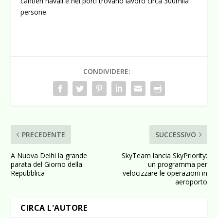
cantieri navali e nei porti trovano lavoro circa 300mila
persone.
CONDIVIDERE:
PRECEDENTE
SUCCESSIVO
A Nuova Delhi la grande
SkyTeam lancia SkyPriority:
parata del Giorno della
un programma per
Repubblica
velocizzare le operazioni in
aeroporto
CIRCA L'AUTORE