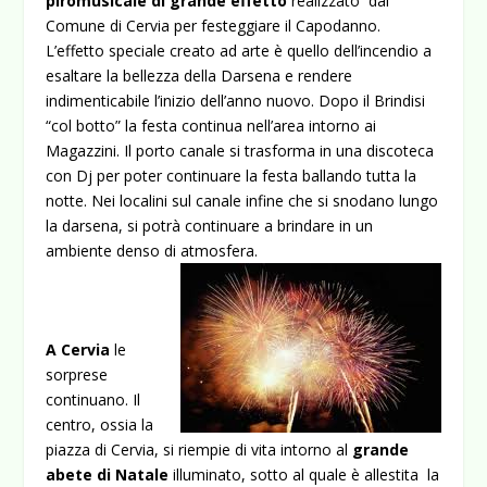
piromusicale di grande effetto
realizzato dal
Comune di Cervia per festeggiare il Capodanno.
L’effetto speciale creato ad arte è quello dell’incendio a
esaltare la bellezza della Darsena e rendere
indimenticabile l’inizio dell’anno nuovo. Dopo il
Brindisi
“col botto” la festa continua nell’area intorno ai
Magazzini. Il porto canale si trasforma in una discoteca
con Dj per poter continuare la festa ballando tutta la
notte. Nei localini sul canale infine che si snodano lungo
la darsena, si potrà continuare a brindare in un
ambiente denso di atmosfera.
A Cervia
le
sorprese
continuano. Il
centro, ossia la
piazza di Cervia, si riempie di vita intorno al
grande
abete di Natale
illuminato, sotto al quale è allestita la