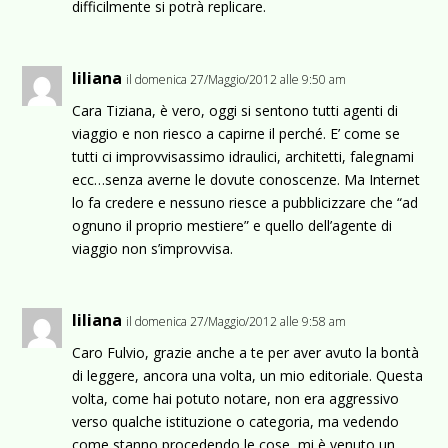
difficilmente si potrà replicare.
liliana
il domenica 27/Maggio/2012 alle 9:50 am
Cara Tiziana, è vero, oggi si sentono tutti agenti di
viaggio e non riesco a capirne il perché. E’ come se
tutti ci improvvisassimo idraulici, architetti, falegnami
ecc…senza averne le dovute conoscenze. Ma Internet
lo fa credere e nessuno riesce a pubblicizzare che “ad
ognuno il proprio mestiere” e quello dell’agente di
viaggio non s’improvvisa.
liliana
il domenica 27/Maggio/2012 alle 9:58 am
Caro Fulvio, grazie anche a te per aver avuto la bontà
di leggere, ancora una volta, un mio editoriale. Questa
volta, come hai potuto notare, non era aggressivo
verso qualche istituzione o categoria, ma vedendo
come stanno procedendo le cose, mi è venuto un