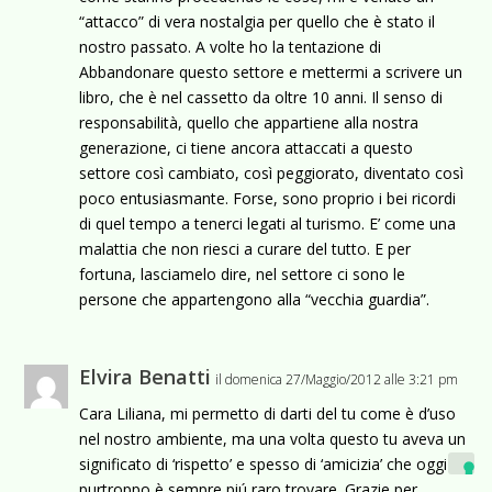
“attacco” di vera nostalgia per quello che è stato il
nostro passato. A volte ho la tentazione di
Abbandonare questo settore e mettermi a scrivere un
libro, che è nel cassetto da oltre 10 anni. Il senso di
responsabilità, quello che appartiene alla nostra
generazione, ci tiene ancora attaccati a questo
settore così cambiato, così peggiorato, diventato così
poco entusiasmante. Forse, sono proprio i bei ricordi
di quel tempo a tenerci legati al turismo. E’ come una
malattia che non riesci a curare del tutto. E per
fortuna, lasciamelo dire, nel settore ci sono le
persone che appartengono alla “vecchia guardia”.
Elvira Benatti
il domenica 27/Maggio/2012 alle 3:21 pm
Cara Liliana, mi permetto di darti del tu come è d’uso
nel nostro ambiente, ma una volta questo tu aveva un
significato di ‘rispetto’ e spesso di ‘amicizia’ che oggi
purtroppo è sempre piú raro trovare. Grazie per