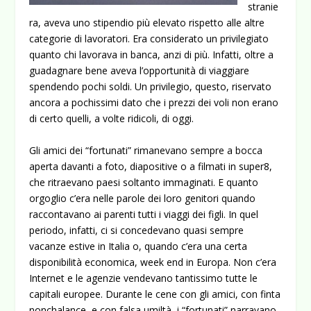
stranie
ra, aveva uno stipendio più elevato rispetto alle altre
categorie di lavoratori. Era considerato un privilegiato
quanto chi lavorava in banca, anzi di più. Infatti, oltre a
guadagnare bene aveva l’opportunità di viaggiare
spendendo pochi soldi. Un privilegio, questo, riservato
ancora a pochissimi dato che i prezzi dei voli non erano
di certo quelli, a volte ridicoli, di oggi.
Gli amici dei “fortunati” rimanevano sempre a bocca
aperta davanti a foto, diapositive o a filmati in super8,
che ritraevano paesi soltanto immaginati. E quanto
orgoglio c’era nelle parole dei loro genitori quando
raccontavano ai parenti tutti i viaggi dei figli. In quel
periodo, infatti, ci si concedevano quasi sempre
vacanze estive in Italia o, quando c’era una certa
disponibilità economica, week end in Europa. Non c’era
Internet e le agenzie vendevano tantissimo tutte le
capitali europee. Durante le cene con gli amici, con finta
nonchalance, e con falsa umiltà, i “fortunati” narravano