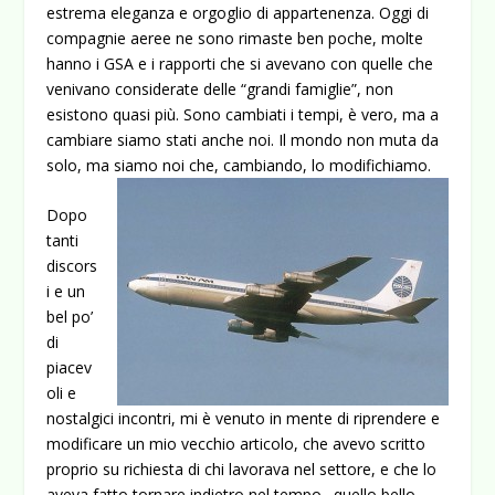
estrema eleganza e orgoglio di appartenenza. Oggi di
compagnie aeree ne sono rimaste ben poche, molte
hanno i GSA e i rapporti che si avevano con quelle che
venivano considerate delle “grandi famiglie”, non
esistono quasi più. Sono cambiati i tempi, è vero, ma a
cambiare siamo stati anche noi. Il mondo non muta da
solo, ma siamo noi che, cambiando, lo
modifichiamo.
Dopo
tanti
discors
i e un
bel po’
di
piacev
oli e
nostalgici incontri, mi è venuto in mente di riprendere e
modificare un mio vecchio articolo, che avevo scritto
proprio su richiesta di chi lavorava nel settore, e che lo
aveva fatto tornare indietro nel tempo…quello bello