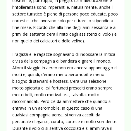
costumi e, purtroppo, in peggio. La maleducazione e
l’intolleranza sono imperanti e, naturalmente, anche il
settore turistico è pieno di persone poco educate, poco
cortesi e…che lavorano solo per ritirare lo stipendio a
fine mese. Ricordo che alla fine degli anni sessanta e ai
primi dei settanta c’era il mito degli assistenti di volo ( e
non quello dei calciatori e delle veline).
I ragazzi e le ragazze sognavano di indossare la mitica
divisa della compagnia di bandiera e girare il mondo.
Allora il viaggio in aereo non era ancora appannaggio di
molti e, quindi, c’erano meno aeromobili e meno
bisogno di steward e hostess. C’era una selezione
molto spietata e le/i fortunati prescelti erano sempre
molto belli, molto motivati e…, talvolta, molto
raccomandati. Però c’è da ammettere che quando si
entrava in un aeromobile, in questo caso di una
qualsiasi compagnia aerea, si veniva accolti da
personale elegante, curato, cortese e molto sorridente.
Durante il volo ci si sentiva coccolati e si ammirava il