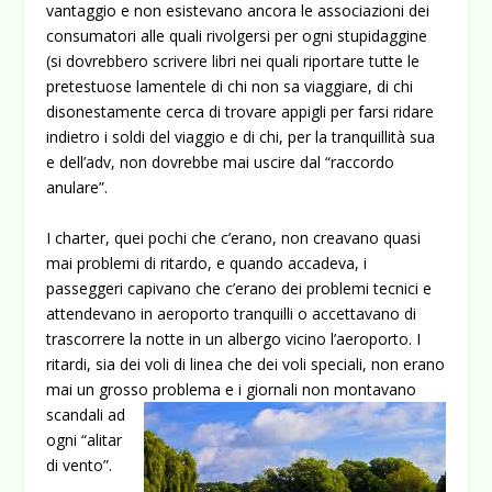
vantaggio e non esistevano ancora le associazioni dei
consumatori alle quali rivolgersi per ogni stupidaggine
(si dovrebbero scrivere libri nei quali riportare tutte le
pretestuose lamentele di chi non sa viaggiare, di chi
disonestamente cerca di trovare appigli per farsi ridare
indietro i soldi del viaggio e di chi, per la tranquillità sua
e dell’adv, non dovrebbe mai uscire dal “raccordo
anulare”.
I charter, quei pochi che c’erano, non creavano quasi
mai problemi di ritardo, e quando accadeva, i
passeggeri capivano che c’erano dei problemi tecnici e
attendevano in aeroporto tranquilli o accettavano di
trascorrere la notte in un albergo vicino l’aeroporto. I
ritardi, sia dei voli di linea che dei voli speciali, non erano
mai un grosso
problema e i giornali non montavano
scandali ad
ogni “alitar
di vento”.