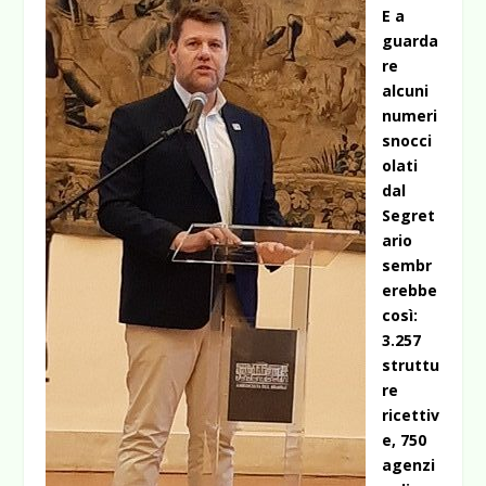
E a
guarda
re
alcuni
numeri
snocci
olati
dal
Segret
ario
sembr
erebbe
così:
3.257
struttu
re
ricettiv
e, 750
agenzi