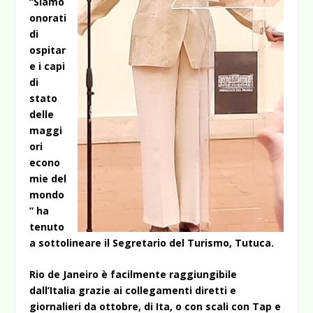
“Siamo
onorati
di
ospitar
e i capi
di
stato
delle
maggi
ori
econo
mie del
mondo
” ha
tenuto
a sottolineare il Segretario del Turismo, Tutuca.
Rio de Janeiro è facilmente raggiungibile
dall’Italia grazie ai collegamenti diretti e
giornalieri da ottobre, di Ita, o con scali con Tap e