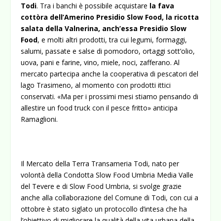
Todi
. Tra i banchi è possibile acquistare
la fava
cottòra dell’Amerino Presidio Slow Food
,
la ricotta
salata della Valnerina, anch’essa Presidio Slow
Food
, e molti altri prodotti, tra cui legumi, formaggi,
salumi, passate e salse di pomodoro, ortaggi sott’olio,
uova, pani e farine, vino, miele, noci, zafferano. Al
mercato partecipa anche la cooperativa di pescatori del
lago Trasimeno, al momento con prodotti ittici
conservati. «Ma per i prossimi mesi stiamo pensando di
allestire un food truck con il pesce fritto» anticipa
Ramaglioni.
Il Mercato della Terra Transameria Todi, nato per
volontà della Condotta Slow Food Umbria Media Valle
del Tevere e di Slow Food Umbria, si svolge grazie
anche alla collaborazione del Comune di Todi, con cui a
ottobre è stato siglato un protocollo d’intesa che ha
l’obiettivo di migliorare la qualità della vita urbana della