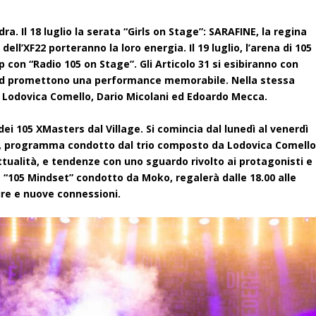
dra. Il 18 luglio la serata “Girls on Stage”: SARAFINE, la regina
 dell’XF22 porteranno la loro energia. Il 19 luglio, l’arena di 105
 con “Radio 105 on Stage”. Gli Articolo 31 si esibiranno con
Jad promettono una performance memorabile. Nella stessa
ltro”: Lodovica Comello, Dario Micolani ed Edoardo Mecca.
dei 105 XMasters dal Village. Si comincia dal lunedì al venerdì
 20.00, programma condotto dal trio composto da Lodovica Comello
tualità, e tendenze con uno sguardo rivolto ai protagonisti e
a “105 Mindset” condotto da Moko, regalerà dalle 18.00 alle
ure e nuove connessioni.