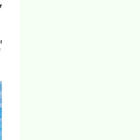
f
l
e