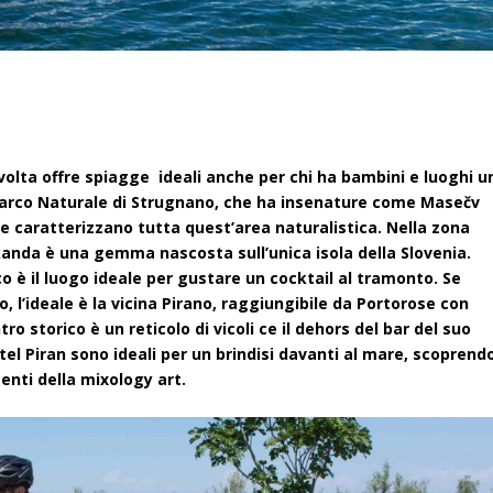
 volta offre spiagge ideali anche per chi ha bambini e luoghi u
l Parco Naturale di Strugnano, che ha insenature come Masečv
 che caratterizzano tutta quest’area naturalistica. Nella zona
anda è una gemma nascosta sull’unica isola della Slovenia.
o è il luogo ideale per gustare un cocktail al tramonto. Se
, l’ideale è la vicina Pirano, raggiungibile da Portorose con
o storico è un reticolo di vicoli ce il dehors del bar del suo
tel Piran sono ideali per un brindisi davanti al mare, scoprend
menti della mixology art.