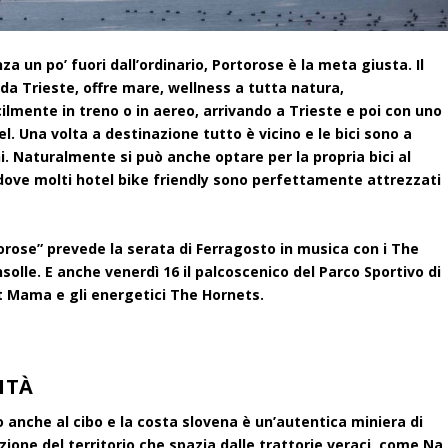
za un po’ fuori dall’ordinario, Portorose è la meta giusta. Il
 da Trieste, offre mare, wellness a tutta natura,
lmente in treno o in aereo, arrivando a Trieste e poi con uno
. Una volta a destinazione tutto è vicino e le bici sono a
. Naturalmente si può anche optare per la propria bici al
dove molti hotel bike friendly sono perfettamente attrezzati
rtorose” prevede la serata di Ferragosto in musica con i The
olle. E anche venerdì 16 il palcoscenico del Parco Sportivo di
ot Mama e gli energetici The Hornets.
ITÀ
 anche al cibo e la costa slovena è un’autentica miniera di
azione del territorio che spazia dalle trattorie veraci, come Na