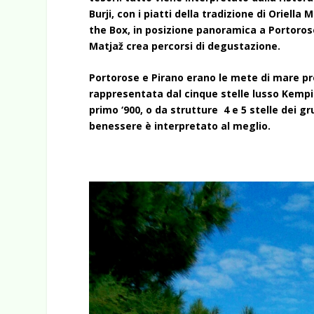
Burji, con i piatti della tradizione di Oriella
the Box, in posizione panoramica a Portorose,
Matjaž crea percorsi di degustazione.
Portorose e Pirano erano le mete di mare pr
rappresentata dal cinque stelle lusso Kempin
primo ‘900, o da strutture 4 e 5 stelle dei g
benessere è interpretato al meglio.