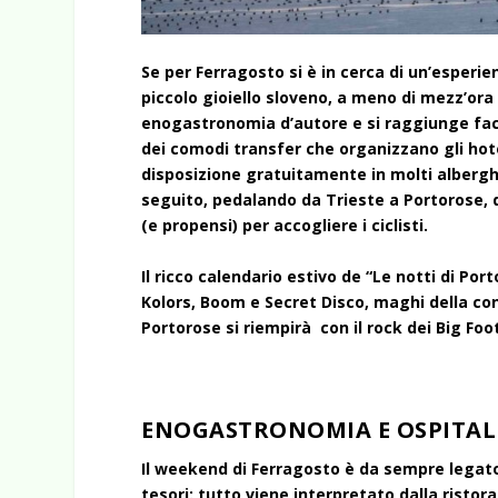
Se per Ferragosto si è in cerca di un’esperien
piccolo gioiello sloveno, a meno di mezz’ora
enogastronomia d’autore e si raggiunge faci
dei comodi transfer che organizzano gli hotel
disposizione gratuitamente in molti alberghi
seguito, pedalando da Trieste a Portorose, 
(e propensi) per accogliere i ciclisti.
Il ricco calendario estivo de “Le notti di Po
Kolors, Boom e Secret Disco, maghi della cons
Portorose si riempirà con il rock dei Big Fo
ENOGASTRONOMIA E OSPITAL
Il weekend di Ferragosto è da sempre legato
tesori: tutto viene interpretato dalla ristor