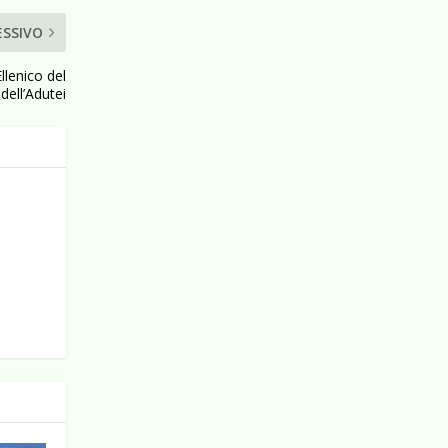
ESSIVO
llenico del
dell’Adutei