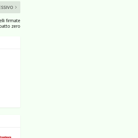
ESSIVO
lli firmate
mpatto zero