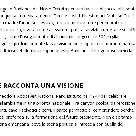
unge le Badlands del North Dakota per una battuta di caccia al bisonte
o conquista immediatamente. Decide così di investire nel Maltese Cross
lla madre l’anno successivo, torna in queste terre per ricominciare,
el ranchero, lavora come allevatore, presta servizio come vice sceriff
st, come l’inseguimento di alcuni ladri lungo oltre 300 miglia
segnerà profondamente la sua visione del rapporto tra uomo e natura
i, Roosevelt definirà proprio queste Badlands “il luogo dove iniziò la
E RACCONTA UNA VISIONE
heodore Roosevelt National Park, istituito nel 1947 per celebrare il
ll’ambiente in una priorità nazionale. Tra canyon scolpiti dall’erosione
nti, cavalli selvatici e cervi, il parco permette di comprendere perché
osì profonda sulla formazione del futuro presidente. Non è soltanto
a americana, dove la storia politica si intreccia con quella del