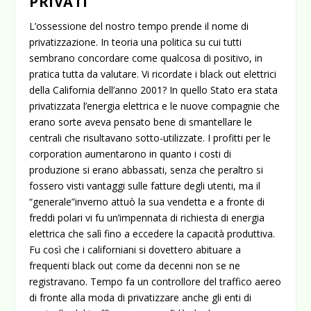
PRIVATI
L’ossessione del nostro tempo prende il nome di
privatizzazione. In teoria una politica su cui tutti
sembrano concordare come qualcosa di positivo, in
pratica tutta da valutare. Vi ricordate i black out elettrici
della California dell’anno 2001? In quello Stato era stata
privatizzata l’energia elettrica e le nuove compagnie che
erano sorte aveva pensato bene di smantellare le
centrali che risultavano sotto-utilizzate. I profitti per le
corporation aumentarono in quanto i costi di
produzione si erano abbassati, senza che peraltro si
fossero visti vantaggi sulle fatture degli utenti, ma il
“generale”inverno attuò la sua vendetta e a fronte di
freddi polari vi fu un’impennata di richiesta di energia
elettrica che salì fino a eccedere la capacità produttiva.
Fu così che i californiani si dovettero abituare a
frequenti black out come da decenni non se ne
registravano.
Tempo fa un controllore del traffico aereo
di fronte alla moda di privatizzare anche gli enti di