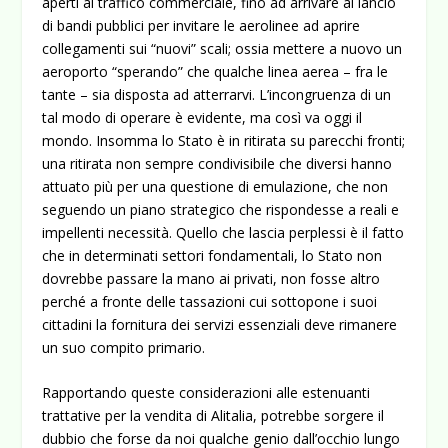
aperti al traffico commerciale, fino ad arrivare al lancio
di bandi pubblici per invitare le aerolinee ad aprire
collegamenti sui “nuovi” scali; ossia mettere a nuovo un
aeroporto “sperando” che qualche linea aerea – fra le
tante – sia disposta ad atterrarvi. L’incongruenza di un
tal modo di operare è evidente, ma così va oggi il
mondo. Insomma lo Stato è in ritirata su parecchi fronti;
una ritirata non sempre condivisibile che diversi hanno
attuato più per una questione di emulazione, che non
seguendo un piano strategico che rispondesse a reali e
impellenti necessità. Quello che lascia perplessi è il fatto
che in determinati settori fondamentali, lo Stato non
dovrebbe passare la mano ai privati, non fosse altro
perché a fronte delle tassazioni cui sottopone i suoi
cittadini la fornitura dei servizi essenziali deve rimanere
un suo compito primario.
Rapportando queste considerazioni alle estenuanti
trattative per la vendita di Alitalia, potrebbe sorgere il
dubbio che forse da noi qualche genio dall’occhio lungo