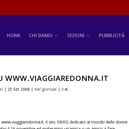
HOME
CHI SIAMO
SEZIONI
PUBBLICITÀ
SU WWW.VIAGGIAREDONNA.IT
in
|
25 Set 2008
|
Nel giornale
|
0
a www.viaggiaredonna.it, il sito SWISS dedicato al mondo delle donne
entro il 16 novembre ed inviteranno un’amica o un amico a fare