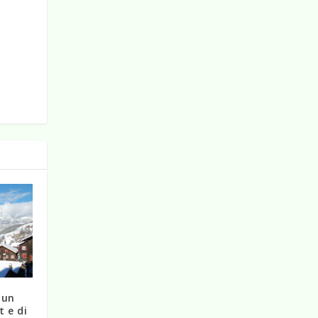
 un
t e di