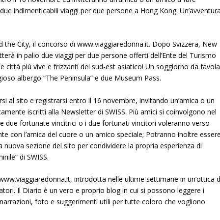
di due indimenticabili viaggi per due persone a Hong Kong. Un’avventur
 the City, il concorso di www.viaggiaredonna.it. Dopo Svizzera, New
tterà in palio due viaggi per due persone offerti dell’Ente del Turismo
 città più vive e frizzanti del sud-est asiatico! Un soggiorno da favol
igioso albergo “The Peninsula” e due Museum Pass.
rsi al sito e registrarsi entro il 16 novembre, invitando un’amica o un
amente iscritti alla Newsletter di SWISS. Più amici si coinvolgono nel
e due fortunate vincitrici o i due fortunati vincitori voleranno verso
iente con l’amica del cuore o un amico speciale; Potranno inoltre esser
, la nuova sezione del sito per condividere la propria esperienza di
minile” di SWISS.
 di www.viaggiaredonna.it, introdotta nelle ultime settimane in un’ottica d
atori. Il Diario è un vero e proprio blog in cui si possono leggere i
i narrazioni, foto e suggerimenti utili per tutte coloro che vogliono