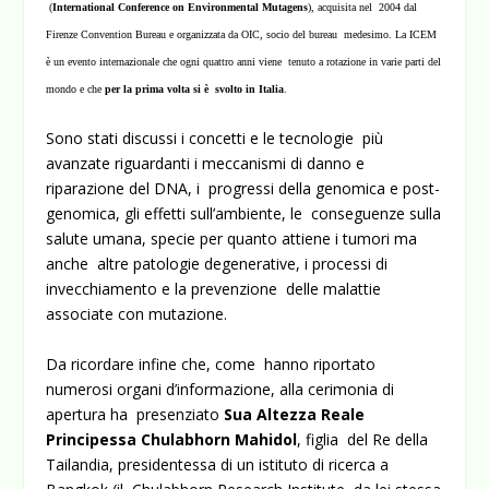
(
International Conference on Environmental Mutagens
), acquisita nel 2004 dal
Firenze Convention Bureau e organizzata da OIC, socio del bureau medesimo.
La ICEM
è un evento internazionale che ogni quattro anni viene tenuto a rotazione in varie parti del
mondo e che
per la prima volta si è svolto in Italia
.
Sono stati discussi i concetti e le tecnologie più
avanzate riguardanti i meccanismi di danno e
riparazione del DNA, i progressi della genomica e post-
genomica, gli effetti sull’ambiente, le conseguenze sulla
salute umana, specie per quanto attiene i tumori ma
anche altre patologie degenerative, i processi di
invecchiamento e la prevenzione delle malattie
associate con mutazione.
Da ricordare infine che, come hanno riportato
numerosi organi d’informazione, alla cerimonia di
apertura ha presenziato
Sua Altezza Reale
Principessa Chulabhorn Mahidol
, figlia del Re della
Tailandia, presidentessa di un istituto di ricerca a