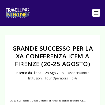
GRANDE SUCCESSO PER LA
XA CONFERENZA ICEM A
FIRENZE (20-25 AGOSTO)
Inserito da
liliana
|
28 Ago 2009
|
Associazioni e
Istituzioni
,
Tour Operators
|
0
Dal 20 al 25 agosto il Centro Congressi di Firenze ha ospitato la decima ICEM