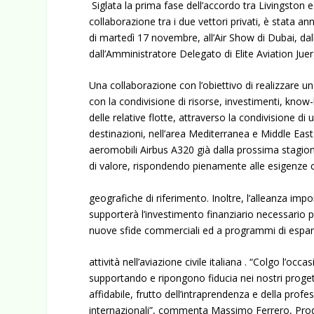
Siglata la prima fase dell’accordo tra Livingston 
collaborazione tra i due vettori privati, è stata 
di martedì 17 novembre, all’Air Show di Dubai, da
dall’Amministratore Delegato di Elite Aviation Juer
Una collaborazione con l’obiettivo di realizzare u
con la condivisione di risorse, investimenti, know-
delle relative flotte, attraverso la condivisione di
destinazioni, nell’area Mediterranea e Middle East
aeromobili Airbus A320 già dalla prossima stagione 
di valore, rispondendo pienamente alle esigenze c
geografiche di riferimento. Inoltre, l’alleanza imp
supporterà l’investimento finanziario necessario p
nuove sfide commerciali ed a programmi di espans
attività nell’aviazione civile italiana . “Colgo l’occas
supportando e ripongono fiducia nei nostri progett
affidabile, frutto dell’intraprendenza e della profe
internazionali”, commenta Massimo Ferrero, Prod