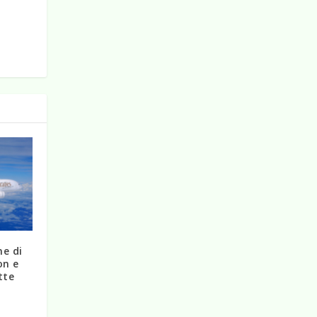
ne di
on e
tte