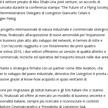
ed il vettore privato di Abu Dhabi Una joint venture, un accordo di
annunciata durante la conferenza stampa “The Future of a Flying Society
ll’Amministratore Delegato di Livingston Giancarlo Celani e
gen Fiebig.
n progetto internazionale di natura industriale e commerciale sinergico
how, finalizzato all’acquisizione di nuovi aeromobili per l’espansione
 un business plan atto allo sviluppo del network, in termini di rotte e
. Con l’accordo raggiunto e con l’inserimento dei primi quattro
estiva 2010, i due vettori offriranno un servizio di qualità attento e
ommerciali, tecniche ed operative del trasporto leisure nelle due are
ortante e strategica firmata con un partner come Elite Aviation, che
er lo sviluppo del piano industriale, dimostra che Livingston è pronta 
ione grazie al know-how acquisito in quasi vent’anni di
ione per ringraziare gli istituti bancari e gli Enti italiani che ci stanno
i, finalizzati ad offrire al mercato un modello di business vincente e
ssionalità italiane, sempre più ricercate e riconosciute in contesti
uttore Cinematografico e Presidente di Livingston SpA