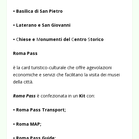
• Basilica di San Pietro
• Laterano e San Giovanni
•
C
hiese e
M
onumenti del
C
entro
S
torico
Roma Pass
è la card turistico-culturale che offre agevolazioni
economiche e servizi che facilitano la visita dei musei
della città.
Roma Pass
è confezionata in un
Kit
con:
• Roma Pass Transport;
• Roma MAP;
• Roma Pass Guide;