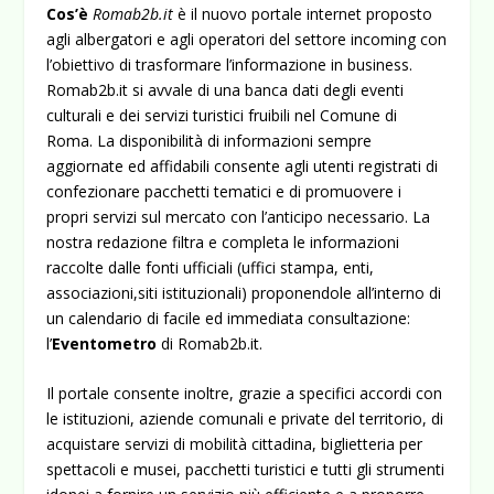
Cos’è
Romab2b.it
è il nuovo portale internet proposto
agli alber­gatori e agli operatori del settore incoming con
l’obiettivo di trasformare l’informazione in business.
Romab2b.it si avvale di una banca dati degli eventi
culturali e dei servizi turistici fruibili nel Comune di
Roma.
La disponibi­lità di informazioni sempre
aggiornate ed affidabili consente agli utenti registrati di
confezionare pacchetti tematici e di promuovere i
propri servizi sul mercato con l’anticipo neces­sario. La
nostra redazione filtra e completa le informazioni
raccolte dalle fonti ufficiali (uffici stampa, enti,
associazioni,siti istituzionali) proponendole all’interno di
un calendario di faci­le ed immediata consultazione:
l’
Eventometro
di Romab2b.it.
Il portale consente inoltre, grazie a specifici accordi con
le istituzioni, aziende comunali e private del territorio, di
acqui­stare servizi di mobilità cittadina, biglietteria per
spettacoli e musei, pacchetti turistici e tutti gli strumenti