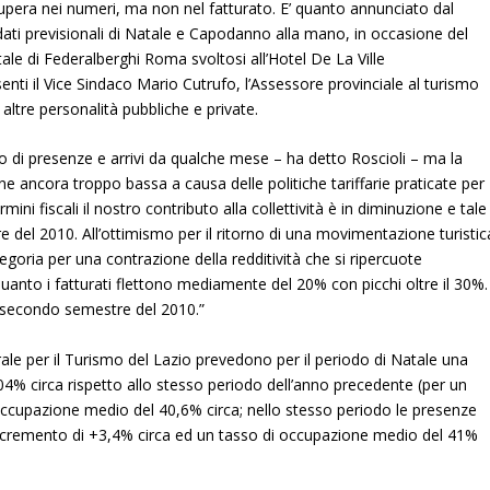
cupera nei numeri, ma non nel fatturato. E’ quanto annunciato dal
dati previsionali di Natale e Capodanno alla mano, in occasione del
ale di Federalberghi Roma svoltosi all’Hotel De La Ville
senti il Vice Sindaco Mario Cutrufo, l’Assessore provinciale al turismo
altre personalità pubbliche e private.
o di presenze e arrivi da qualche mese – ha detto Roscioli – ma la
e ancora troppo bassa a causa delle politiche tariffarie praticate per
mini fiscali il nostro contributo alla collettività è in diminuzione e tale
 del 2010. All’ottimismo per il ritorno di una movimentazione turistic
egoria per una contrazione della redditività che si ripercuote
quanto i fatturati flettono mediamente del 20% con picchi oltre il 30%.
l secondo semestre del 2010.”
terale per il Turismo del Lazio prevedono per il periodo di Natale una
04% circa rispetto allo stesso periodo dell’anno precedente (per un
occupazione medio del 40,6% circa; nello stesso periodo le presenze
 incremento di +3,4% circa ed un tasso di occupazione medio del 41%