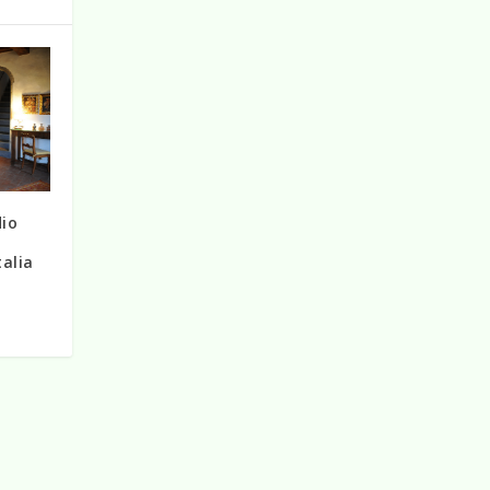
dio
talia