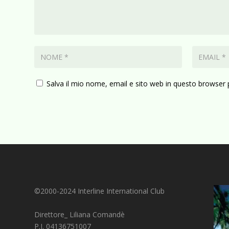
Salva il mio nome, email e sito web in questo browser
©2000-2024 Interline International Club
Direttore_ Liliana Comandè
P.I. 04136751007