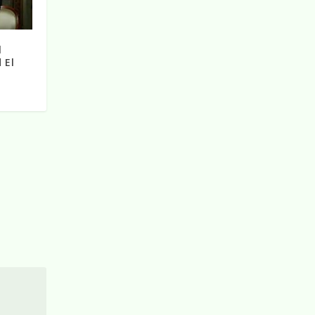
l
 El