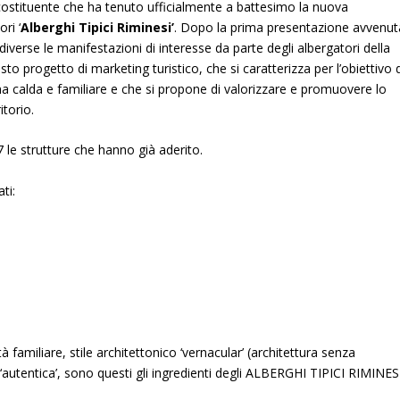
 costituente che ha tenuto ufficialmente a battesimo la nuova
ri ‘
Alberghi Tipici Riminesi’
. Dopo la prima presentazione avvenut
iverse le manifestazioni di interesse da parte degli albergatori della
uesto
progetto di marketing turistico, che si caratterizza per l’obiettivo 
nima calda e familiare e che si propone di valorizzare e promuovere lo
itorio.
7 le strutture che hanno già aderito.
ti:
tà familiare, stile architettonico ‘vernacular’ (architettura senza
 ‘autentica’, sono questi gli ingredienti degli ALBERGHI TIPICI RIMINESI