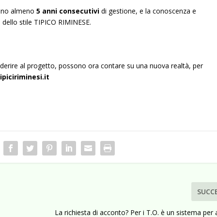
rrono almeno
5 anni consecutivi
di gestione, e la conoscenza e
a dello stile TIPICO RIMINESE.
ad aderire al progetto, possono ora contare su una nuova realtà, per
piciriminesi.it
SUCC
La richiesta di acconto? Per i T.O. è un sistema per 