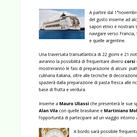
A partire dal 1°novembre,
del gusto insieme ad alcun
sapori etnici e nostran
navigare verso Francia, 
e quelle argentine.
Una traversata transatlantica di 22 giorni e 21 not
avranno la possibilità di frequentare diversi
corsi
mostreranno le fasi di preparazione di alcuni piatti 
culinaria italiana, oltre alle tecniche di decorazion
spazierà dalla preparazione di pasta fresca alle ric
base di frutta e verdura.
Insieme a
Mauro Uliassi
che presenterà le sue sp
Alan Vila
con quelle brasiliane e
Martiniano Mo
l’opportunità di partecipare ad un viaggio intorno 
A bordo sarà possibile frequentar