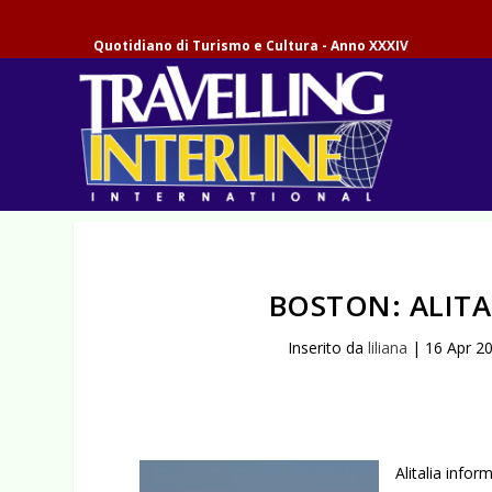
Quotidiano di Turismo e Cultura - Anno XXXIV
BOSTON: ALIT
Inserito da
liliana
|
16 Apr 2
Alitalia info