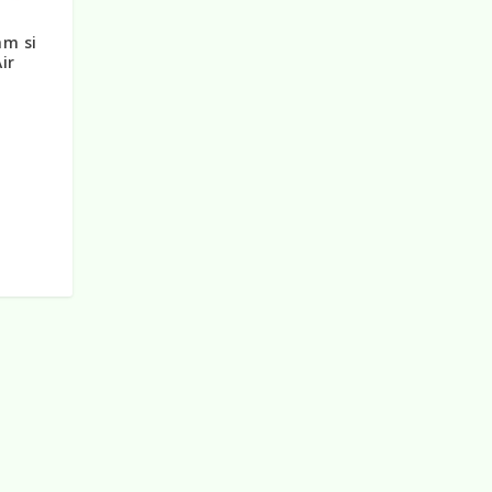
am si
ir