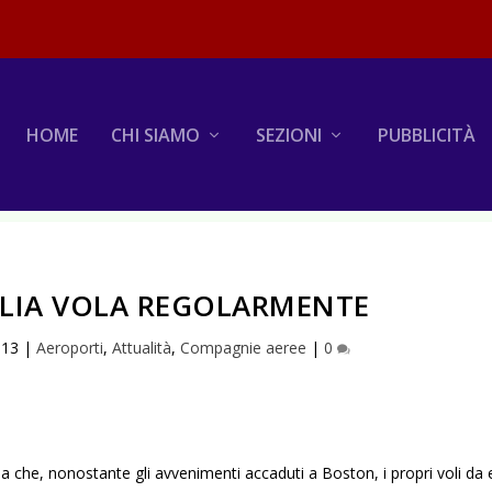
HOME
CHI SIAMO
SEZIONI
PUBBLICITÀ
ALIA VOLA REGOLARMENTE
013
|
Aeroporti
,
Attualità
,
Compagnie aeree
|
0
rma che, nonostante gli avvenimenti accaduti a Boston, i propri voli da 