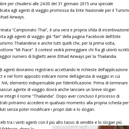
mbre per chiudersi alle 24.00 del 31 gennaio 2015 una speciale
cata agli agenti di viaggio promossa da Ente Nazionale per il Turism
ihad Airways.
ominata “Campionato Thai”, è una vera e propria sfida di incentivazion
ta agli agenti di viaggio già “fan” della pagina Facebook dell’Ente
Turismo Thailandese e anche tutti quelli che, per la prima volta,
ottone “Mi Piace”. Il contest vedrà primeggiare chi fra gli utenti iscritt
ggior numero di biglietti aerei Etihad Airways per la Thailandia.
li agenti dovranno registrarsi accettando le richieste dell’applicazione
e nel form apposito indicare nome dell’agenzia di viaggio in cui
 IVA, elemento indispensabile per l’identificazione. Prima di terminare
 ciascun agente di viaggio dovrà anche lanciare un breve slogan
e integri il nome “Thailandia”. Dopo aver concluso il processo di
istrati potranno accedere in qualsiasi momento alla propria scheda per
enduti senza poter modificare i propri dati e lo slogan.
elti tra i venti agenti con il più alto tasso di vendite e lo slogan più
 febbraio, dopo la