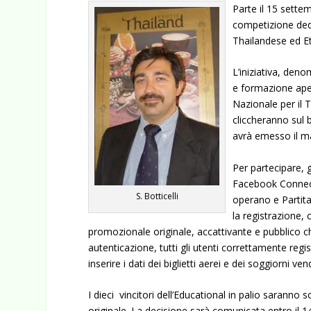
Parte il 15 sette
competizione dedi
Thailandese ed Et
L’iniziativa, den
e formazione aper
Nazionale per il 
cliccheranno sul b
avrà emesso il ma
Per partecipare, g
Facebook Connect 
S. Botticelli
operano e Partita
la registrazione,
promozionale originale, accattivante e pubblico ch
autenticazione, tutti gli utenti correttamente reg
inserire i dati dei biglietti aerei e dei soggiorni v
I dieci vincitori dell’Educational in palio saranno sc
originale. La decisione
sarà comunicata entro il 14