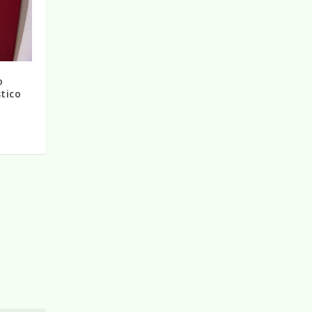
o
stico