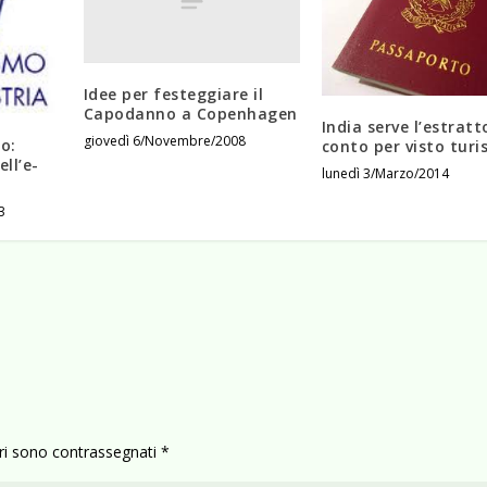
Idee per festeggiare il
Capodanno a Copenhagen
India serve l’estratt
giovedì 6/Novembre/2008
o:
conto per visto turi
ll’e-
lunedì 3/Marzo/2014
3
ori sono contrassegnati
*